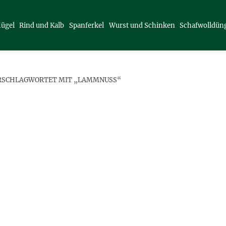
lügel
Rind und Kalb
Spanferkel
Wurst und Schinken
Schafwolldün
RSCHLAGWORTET MIT „LAMMNUSS“