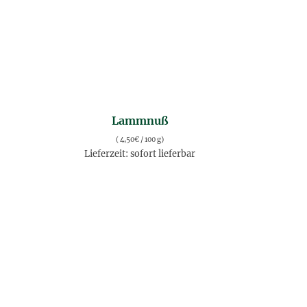
Lammnuß
(
4,50
€
/ 100 g)
Lieferzeit: sofort lieferbar