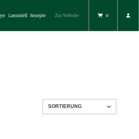
0
ger
Lammfell
Rezepte
Zur Website