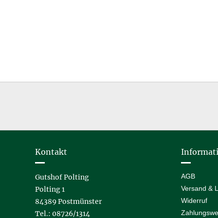
Kontakt
Informat
AGB
Gutshof Polting
Versand & L
Polting 1
Widerruf
84389 Postmünster
Zahlungswe
Tel.: 08726/1314