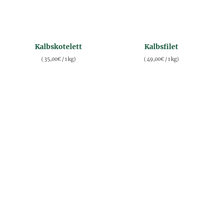
Kalbskotelett
Kalbsfilet
(
35,00
€
/ 1 kg)
(
49,00
€
/ 1 kg)