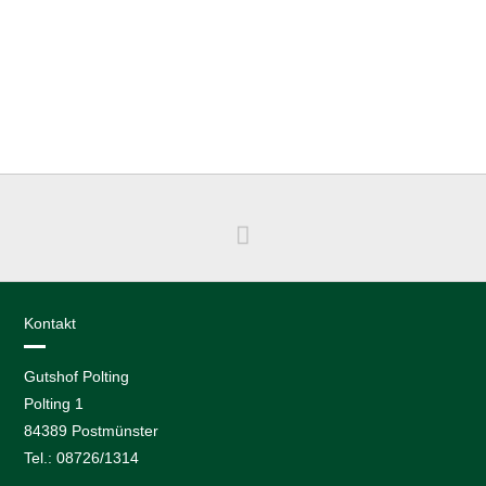
Kontakt
Gutshof Polting
Polting 1
84389 Postmünster
Tel.: 08726/1314