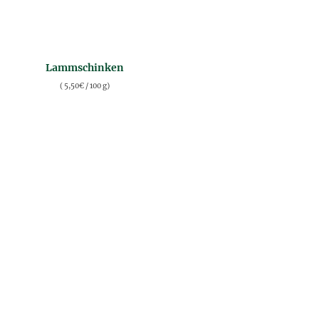
Lammschinken
(
5,50
€
/ 100 g)