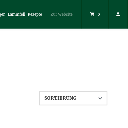
0
ger
Lammfell
Rezepte
Zur Website