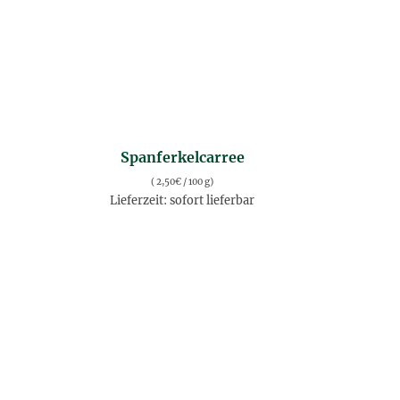
Spanferkelcarree
(
2,50
€
/ 100 g)
Lieferzeit: sofort lieferbar