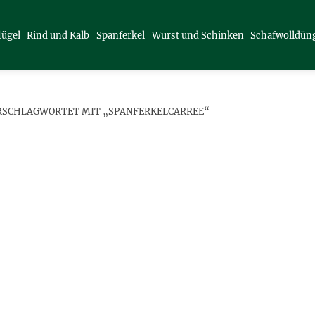
lügel
Rind und Kalb
Spanferkel
Wurst und Schinken
Schafwolldün
RSCHLAGWORTET MIT „SPANFERKELCARREE“