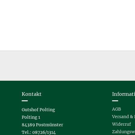
Kontakt
Informat
AGB
Gutshof Polting
Versand & 
Polting 1
Widerruf
84389 Postmünster
Zahlungsw
Tel.: 08726/1314