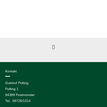
Kontakt
Gutshof Polting
Polting 1
84389 Postmünster
Tel.: 08726/1314