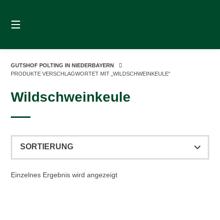
Springe
zum
0
Inhalt
GUTSHOF POLTING IN NIEDERBAYERN
PRODUKTE VERSCHLAGWORTET MIT „WILDSCHWEINKEULE“
Wildschweinkeule
Einzelnes Ergebnis wird angezeigt