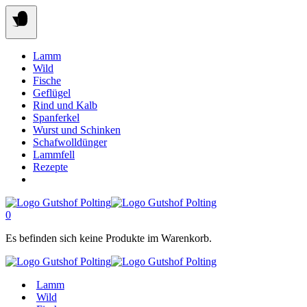
Springe
zum
Inhalt
Lamm
Wild
Fische
Geflügel
Rind und Kalb
Spanferkel
Wurst und Schinken
Schafwolldünger
Lammfell
Rezepte
Zur Website
0
Es befinden sich keine Produkte im Warenkorb.
Lamm
Wild